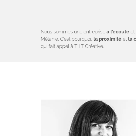
Qualité
Éc
Nous sommes une entreprise
à l’écoute
e
Mélanie. C’est pourquoi,
la proximité
et
la 
qui fait appel à TILT Créative.