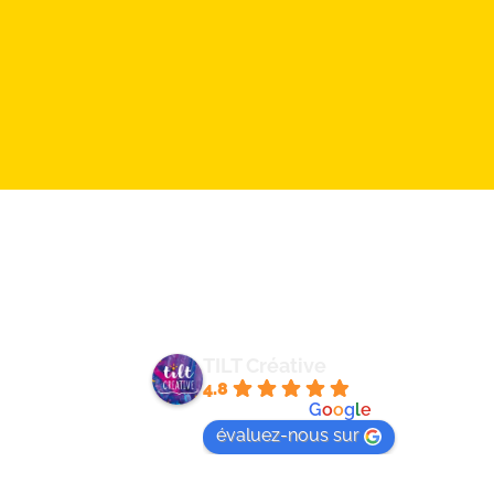
HORAIRES ET ADRESSE
Foire
Du Lundi au Vendredi de 9h à 18h
Menti
190 rue Topaze
Eguilles
Polit
TILT Créative
4.8
powered by
G
o
o
g
l
e
évaluez-nous sur