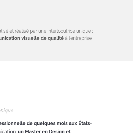
iance
Créativité
isé et réalisé par une interlocutrice unique :
ication visuelle de qualité
à l’entreprise
phique
essionnelle de quelques mois aux États-
cation,
un
Master en Design et