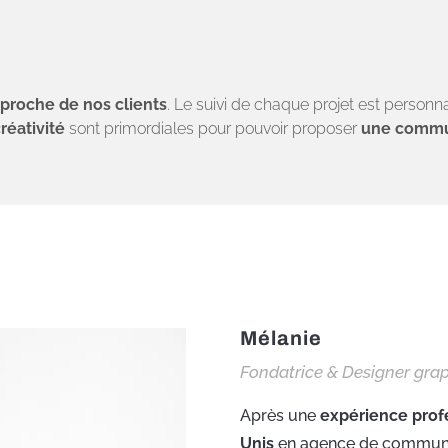
oute
Réactivité
Conf
t
proche de nos clients
. Le suivi de chaque projet est personnal
créativité
sont primordiales pour pouvoir proposer
une commun
Mélanie
Fondatrice & Designer gra
Après une
expérience prof
Unis
en agence de communi