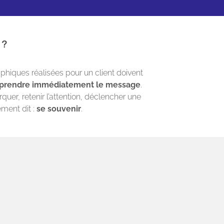
 ?
raphiques réalisées pour un client doivent
prendre immédiatement le message
.
arquer, retenir l’attention, déclencher une
ement dit :
se souvenir
.