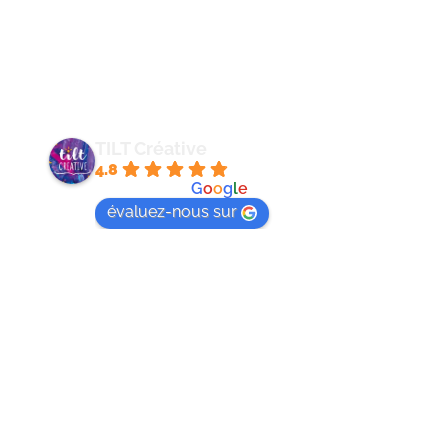
HORAIRES ET ADRESSE
Du Lundi au Vendredi de 9h à 18h
190 rue Topaze
Eguilles
TILT Créative
4.8
powered by
G
o
o
g
l
e
évaluez-nous sur
Foire aux questions
Mentions légales
Politique de confidentialité